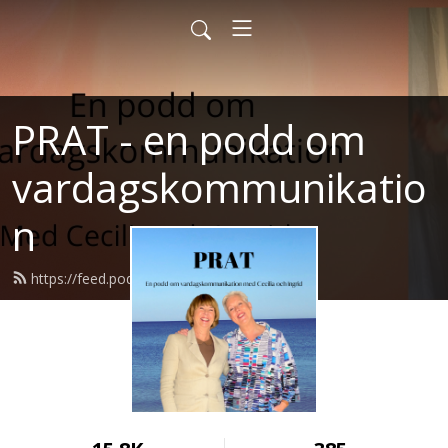
PRAT - en podd om
vardagskommunikatio
n
https://feed.podbean.com/prat/feed.xml