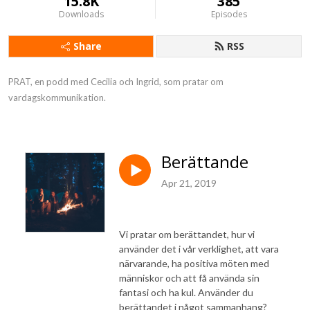
15.8K
385
Downloads
Episodes
Share
RSS
PRAT, en podd med Cecilia och Ingrid, som pratar om 
vardagskommunikation.
Berättande
Apr 21, 2019
Vi pratar om berättandet, hur vi
använder det i vår verklighet, att vara
närvarande, ha positiva möten med
människor och att få använda sin
fantasi och ha kul. Använder du
berättandet i något sammanhang?