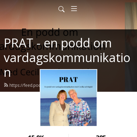
PRAT - en podd om
vardagskommunikatio
n
https://feed.podbean.com/prat/feed.xml